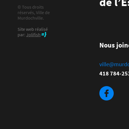
de l’
© Tous droits
réservés, Ville de
Murdochville.
Site web réalisé
par:
Jolifish
Nous join
ville@murdo
418 784-25